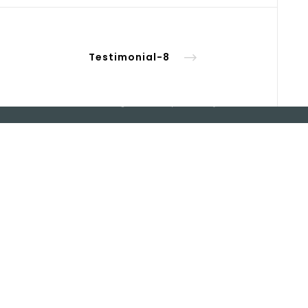
Email:
geral@fluxoterm.com
POLITICA DE PRIVACIDADE
Testimonial-8
Fluxoterm - All rights reserved | Powered by:
Younik