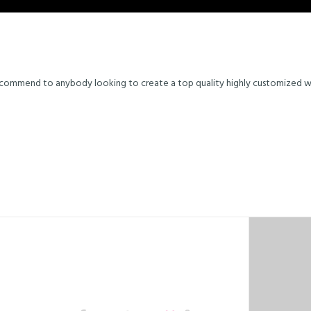
recommend to anybody looking to create a top quality highly customized w
Departamento Técnico/Orçamentação
dep.tecnico@fluxoterm.com