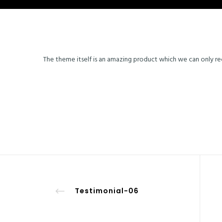
The theme itself is an amazing product which we can only 
Variante da Caranguejeira, nº 4275
Pereiras
Testimonial-06
2420-125 Caranguejeira
T.
244 749860 (Custo chamada para a rede fixa nacional)