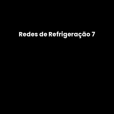
Redes de Refrigeração 7