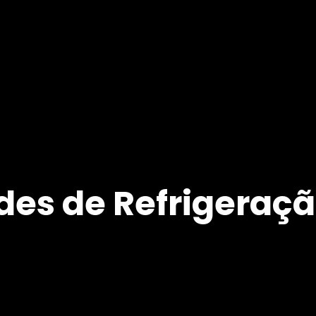
des de Refrigeraçã