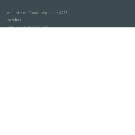
Variante da Caranguejeira, nº 4275
Pereiras
2420-125 Caranguejeira
T.
244 749860 (Custo chamada para a rede fixa nacional)
Email:
geral@fluxoterm.com
POLITICA DE PRIVACIDADE
Departamento Técnico/Orçamentação
dep.tecnico@fluxoterm.com